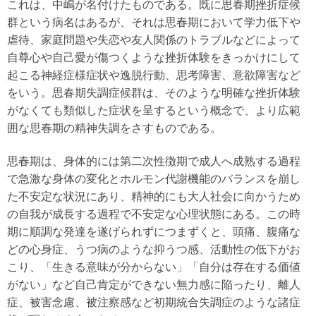
これは、中嶋が名付けたものである。既に思春期挫折症候
群という病名はあるが、それは思春期において学力低下や
虐待、家庭問題や失恋や友人関係のトラブルなどによって
自尊心や自己愛が傷つくような挫折体験をきっかけにして
起こる神経症様症状や逸脱行動、思考障害、意欲障害など
をいう。思春期失調症候群は、そのような明確な挫折体験
がなくても類似した症状を呈するという概念で、より広範
囲な思春期の精神失調をさすものである。
思春期は、身体的には第二次性徴期で成人へ成熟する過程
で急激な身体の変化とホルモン代謝機能のバランスを崩し
た不安定な状況にあり、精神的にも大人社会に向かうため
の自我が成長する過程で不安定な心理状態にある。この時
期に順調な発達を遂げられずにつまずくと、頭痛、腹痛な
どの心身症、うつ病のような抑うつ感、活動性の低下がお
こり、「生きる意味が分からない」「自分は存在する価値
がない」など自己肯定ができない無力感に陥ったり、離人
症、被害念慮、被注察感など初期統合失調症のような諸症