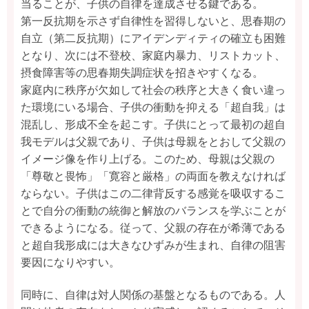
当ることが、子供の自律を達成させる鍵である。
第一反抗期を示さず自律性を習得しないと、思春期の
自立（第二反抗期）にアイデンディティの確立も困難
となり、次には不登校、家庭内暴力、リストカット、
摂食障害等の思春期失調症状を招きやすくなる。
家庭内に秩序が欠如して社会の秩序と大きく食い違っ
た環境にいる場合、子供の衝動を抑える「超自我」は
混乱し、形成不全を起こす。子供にとって最初の超自
我モデルは父親であり、子供は母親をとおして父親の
イメージ像を作り上げる。このため、母親は父親の
「尊敬と畏怖」「寛容と厳格」の両面を教えなければ
ならない。子供はこの二律背反する感覚を吸収するこ
とで自分の衝動の統御と解放のバランスを学ぶことが
できるようになる。従って、父親の存在が希薄である
と超自我形成には大きなひずみが生まれ、自律の阻害
要因になりやすい。
同時に、自律は対人関係の基盤となるものである。人