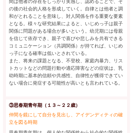
間は他者の存在をしっかり実感し、認めることで、そ
の後の社会的人格を形成していく。自律とは他者と調
和がとれることを意味し、対人関係を作る重要な要素
となる。様々な研究結果によると、いじめっ子は親子
関係に問題がある場合が多いという。幼児期には母親
を信じて依存でき、親子で喜びや悲しみを共有できる
コミュニケーション（共調関係）が持てれば、いじめ
っ子になる確率は低いとされている。
また、将来の課題となる、不登校、家庭内暴力、リス
トカットなどの問題行動や適応障害などの症状は、乳
幼時期に基本的信頼や共感性、自律性が獲得できてい
ない場合に発症する可能性が高いとも言われている。
③思春期青年期（１３～２２歳）
仲間を鏡にして自分を見出し、アイデンディティの確
立を図る時期
思春期青年期は、個人的な関係性から社会的な関係性