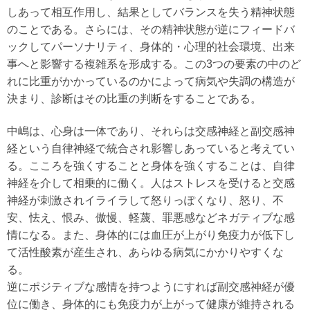
しあって相互作用し、結果としてバランスを失う精神状態
のことである。さらには、その精神状態が逆にフィードバ
ックしてパーソナリティ、身体的・心理的社会環境、出来
事へと影響する複雑系を形成する。この3つの要素の中のど
れに比重がかかっているのかによって病気や失調の構造が
決まり、診断はその比重の判断をすることである。
中嶋は、心身は一体であり、それらは交感神経と副交感神
経という自律神経で統合され影響しあっていると考えてい
る。こころを強くすることと身体を強くすることは、自律
神経を介して相乗的に働く。人はストレスを受けると交感
神経が刺激されイライラして怒りっぽくなり、怒り、不
安、怯え、恨み、傲慢、軽蔑、罪悪感などネガティブな感
情になる。また、身体的には血圧が上がり免疫力が低下し
て活性酸素が産生され、あらゆる病気にかかりやすくな
る。
逆にポジティブな感情を持つようにすれば副交感神経が優
位に働き、身体的にも免疫力が上がって健康が維持される