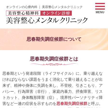
オンラインの心療内科 ｜ 美容整心メンタルクリニック
MENU
思春期失調症候群について
思春期失調症候群とは
思春期という発達段階（ライフサイクル）に、乗り越えな
ければならない課題をうまく消化して乗り越えることが出
来ず、精神や身体に失調を来し、不登校、引きこもり、ア
パシー、行為障害（非行）、家庭内暴力、摂食障害、リス
トカット、身体醜形障害（症）、境界性パーソナリティ障
害など一連の症状を示すものを
思春期失調症候群
と呼ぶ。