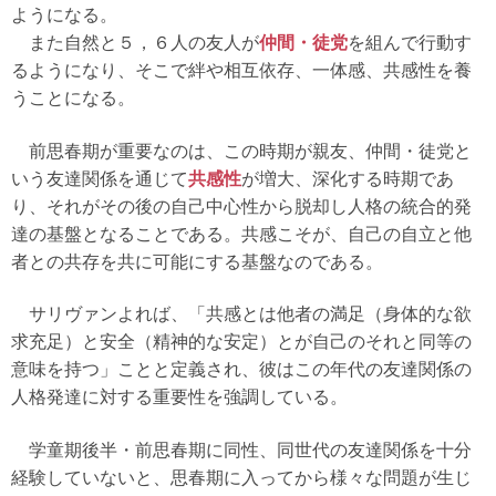
ようになる。
また自然と５，６人の友人が
仲間・徒党
を組んで行動す
るようになり、そこで絆や相互依存、一体感、共感性を養
うことになる。
前思春期が重要なのは、この時期が親友、仲間・徒党と
いう友達関係を通じて
共感性
が増大、深化する時期であ
り、それがその後の自己中心性から脱却し人格の統合的発
達の基盤となることである。共感こそが、自己の自立と他
者との共存を共に可能にする基盤なのである。
サリヴァンよれば、「共感とは他者の満足（身体的な欲
求充足）と安全（精神的な安定）とが自己のそれと同等の
意味を持つ」ことと定義され、彼はこの年代の友達関係の
人格発達に対する重要性を強調している。
学童期後半・前思春期に同性、同世代の友達関係を十分
経験していないと、思春期に入ってから様々な問題が生じ