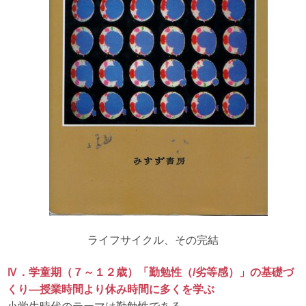
ライフサイクル、その完結
Ⅳ．学童期（７～１２歳）「勤勉性（/劣等感）」の基礎づ
くり―授業時間より休み時間に多くを学ぶ