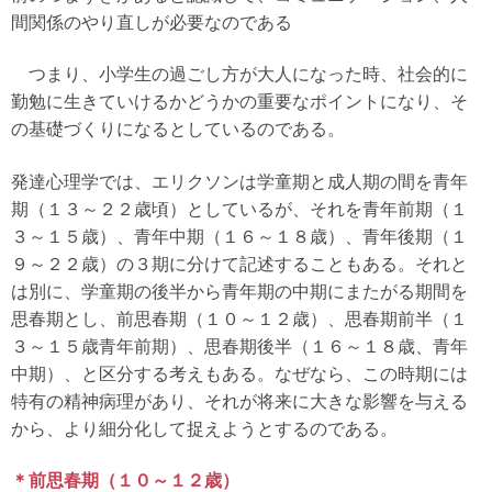
間関係のやり直しが必要なのである
つまり、小学生の過ごし方が大人になった時、社会的に
勤勉に生きていけるかどうかの重要なポイントになり、そ
の基礎づくりになるとしているのである。
発達心理学では、エリクソンは学童期と成人期の間を青年
期（１３～２２歳頃）としているが、それを青年前期（１
３～１５歳）、青年中期（１６～１８歳）、青年後期（１
９～２２歳）の３期に分けて記述することもある。それと
は別に、学童期の後半から青年期の中期にまたがる期間を
思春期とし、前思春期（１０～１２歳）、思春期前半（１
３～１５歳青年前期）、思春期後半（１６～１８歳、青年
中期）、と区分する考えもある。なぜなら、この時期には
特有の精神病理があり、それが将来に大きな影響を与える
から、より細分化して捉えようとするのである。
＊前思春期（１０～１２歳）