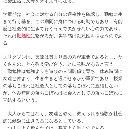
社会生活に支障を来すようになる。
学童期は、社会に対する自分の適格性を確認し、勤勉に生
きて行く基を、この期間に身につける時期でもあり、有能
感は社会的に生きて行くうえで欠かせない心の力であり、
それは
勤勉性
に繋がるが、劣等感は勤勉性を損なうのであ
る。
エリクソンは、友達は質より量の方が重要であるとし、た
くさんのことを教え学び合うことに意味があると言う。
勤勉性は勉強よりも遊びの人間関係で育ち、休み時間に
友達と仲よく、生き生きと過ごせるかが重要であり、授業
の落ちこぼれは社会人としての落ちこぼれに直結しない
が、休み時間の落ちこぼれは社会人としての落ちこぼれに
直結するという。
大人からではなく、友達と教え、教えられる経験が社会
的に勤勉に生きる基になるとしている。
つまりよく遊んだ子は、将来よく働くのである。