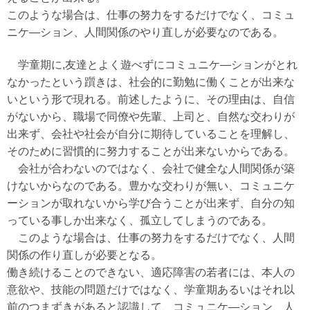
このような場合は、仕事の努力をするだけでなく、コミュ
ニケ―ション、人間関係のやり直しが必要なのである。
学童期に,友達とよく遊べずにコミュニケ―ションがとれ
なかったという躓きは、社会的に勤勉に働くことが出来な
いという形で現れる。前述したように、その理由は、自信
がないから、職場で同僚や先輩、上司と、自然な交わりが
出来ず、会社や社会が自分に期待していることを理解し、
そのために習慣的に努力することが出来ないからである。
会社が合わないのではなく、会社で健全な人間関係が築
けないからなのである。豊かな交わりが無い、コミュニケ
ーションが取れないから学び合うことが出来ず、自分の知
っている事しか出来なく、孤立してしまうのである。
このような場合は、仕事の努力をするだけでなく、人間
関係の作り直しが必要となる。
働き続けることのできない、適応障害の若者には、本人の
意欲や、技能の問題だけではなく、学童期あるいはそれ以
前のつまずきがあると認識して、コミュニケ―ション、人