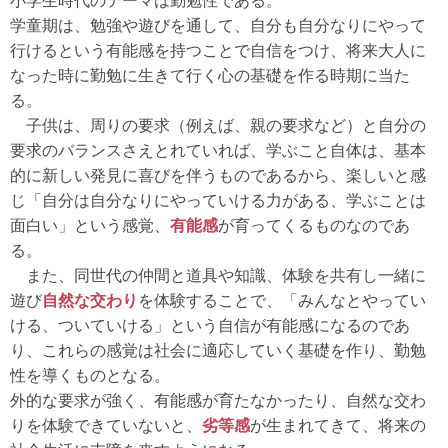
小学生時代のテーマは勤勉性である。
学童期は、勉強や遊びを通して、自分も自分なりにやって
行けるという有能感を持つことで自信をつけ、将来大人に
なった時に勤勉に生きて行く心の基礎を作る時期に当た
る。
子供は、周りの要求（例えば、親の要求など）と自分の
要求のバランスさえとれていれば、学ぶこと自体は、基本
的に新しい発見に喜びを伴うものであるから、楽しいと感
じ「自分は自分なりにやっていける力がある、学ぶことは
面白い」という感覚、
有能感
が育ってくるものなのであ
る。
また、同世代の仲間と道具や知識、体験を共有し一緒に
遊び
自然な交わり
を体験することで、「みんなとやってい
ける、ついていける」という自信が有能感になるのであ
り、これらの感覚は社会に適応していく基礎を作り、勤勉
性を導くものとなる。
外的な要求が強く、有能感が育たなかったり、自然な交わ
りを体験できていないと、
劣等感
が生まれてきて、将来の