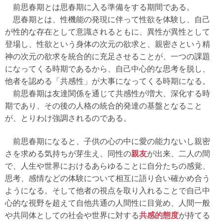
前思春期とは思春期に入る準備をする期間である。
思春期とは、性機能の発現に伴って性欲を体験し、自己
が性的な存在として意識されるともに、異性が異性として
登場し、性欲という身体の次元の欲求と、親密さという精
神の次元の欲求を統合的に充足させることが、一つの課題
になってくる時期であるから、自己中心的な思考を脱し、
他者を認める「共感性」が大事になってくる時期になる。
前思春期は友達関係を通じて共感性が増大、深化する時
期であり、その後の人格の統合的発達の基盤となること
が、とりわけ強調されるのである。
前思春期になると、子供の心の中に愛の能力ないし親密
さを求める気持ちが芽生え、同性の
親友
が出来、二人の間
で、人生や世界におけるあらゆることに自分たちの感覚、
思考、感情などの体験について相互に語り合い確かめ合う
ようになる。そして他者の視点を取り入れることで自己中
心的な視野を超えて自他共通の人間性に目覚め、人間一般
や共同体としての社会や世界に対する
共感的態度
が持てる